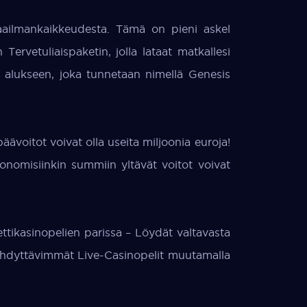
aailmankaikkeudesta. Tämä on pieni askel
Tervetuliaispaketin, jolla lataat matkallesi
n alukseen, joka tunnetaan nimellä Genesis
oitot voivat olla useita miljoonia euroja!
onomisiinkin summiin yltävät voitot voivat
ikasinopelien parissa – Löydät valtavasta
iihdyttävimmät Live-Casinopelit muutamalla