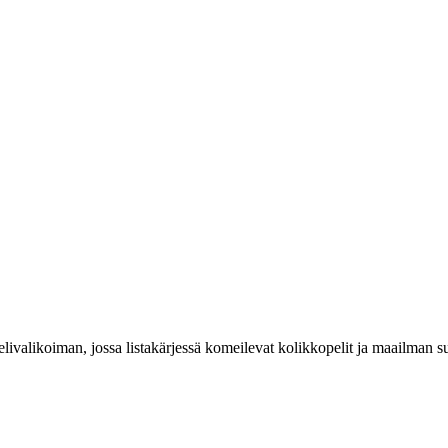
valikoiman, jossa listakärjessä komeilevat kolikkopelit ja maailman s