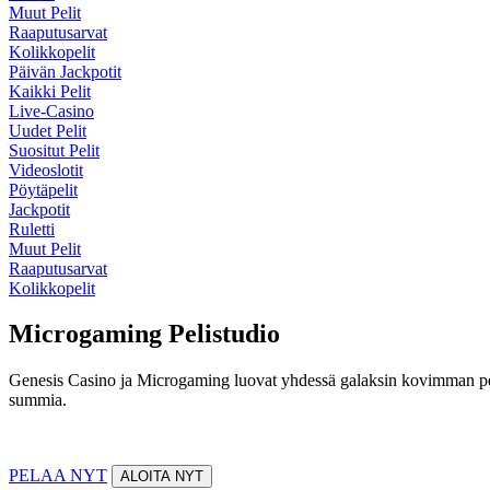
Muut Pelit
Raaputusarvat
Kolikkopelit
Päivän Jackpotit
Kaikki Pelit
Live-Casino
Uudet Pelit
Suositut Pelit
Videoslotit
Pöytäpelit
Jackpotit
Ruletti
Muut Pelit
Raaputusarvat
Kolikkopelit
Microgaming Pelistudio
Genesis Casino ja Microgaming luovat yhdessä galaksin kovimman peli
summia.
PELAA NYT
ALOITA NYT