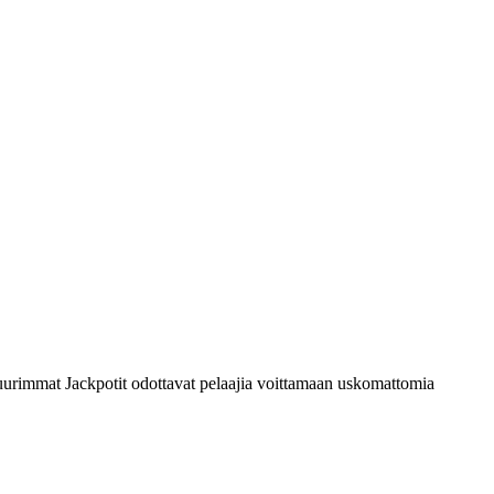
uurimmat Jackpotit odottavat pelaajia voittamaan uskomattomia