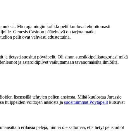
okemuksia. Microgamingin kolikkopelit kuuluvat ehdottomasti
ilijoille. Genesis Casinon päätehtävä on tarjota matka
udion pelit ovat vahvasti edustettuina.
 ja tietysti suositut pöytäpelit. Oli sinun suosikkipelikategoriasi mikä
denlennot ja asteroidipilvet vaikuttamaan tavanomaisilta ilmiöiltä.
iden lisenssillä tehtyjen pelien ansiosta. Miltä kuulostaa Jurassic
ssa hulppeiden voittojen ansiosta ja
suosituimmat Pöytäpelit
kutsuvat
sittain erilaisia pelejä, niin ei ole sattumaa, että tietyt pelistudiot