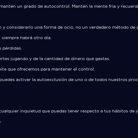
 mantén un grado de autocontrol. Mantén la mente fría y recuerda
n y considerarlo una forma de ocio, no un verdadero método de 
 siempre habrá otro día.
s pérdidas.
iertes jugando y de la cantidad de dinero que gastas.
ímite que ofrecemos para mantener el control.
, puedes activar la autoexclusión de uno o de todos nuestros pr
 cualquier inquietud que puedas tener respecto a tus hábitos de 
.