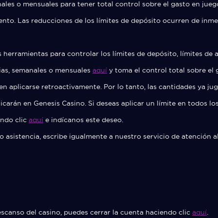
nales o mensuales para tener total control sobre el gasto en jueg
nto. Las reducciones de los límites de depósito ocurren de inme
erramientas para controlar los límites de depósito, límites de a
arias, semanales o mensuales
aquí
y toma el control total sobre el 
en aplicarse retroactivamente. Por lo tanto, las cantidades ya j
licarán en Genesis Casino. Si deseas aplicar un límite en todos lo
ndo clic
aquí
e indícanos este deseo.
 asistencia, escribe igualmente a nuestro servicio de atención al
escanso del casino, puedes cerrar la cuenta haciendo clic
aquí
.