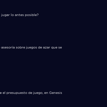
a jugar lo antes posible?
 asesoría sobre juegos de azar que se
e el presupuesto de juego, en Genesis