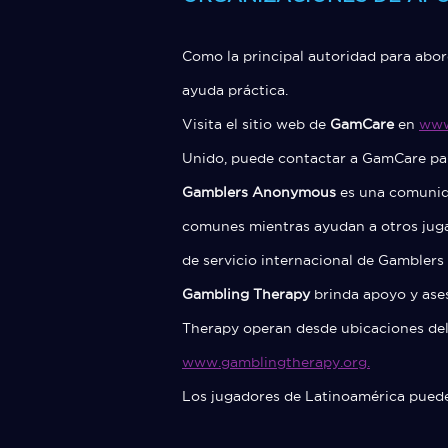
Como la principal autoridad para abor
ayuda práctica.
Visita el sitio web de
GamCare
en
www
Unido, puede contactar a GamCare par
Gamblers Anonymous
es una comunida
comunes mientras ayudan a otros jug
de servicio internacional de Gamble
Gambling Therapy
brinda apoyo y ase
Therapy operan desde ubicaciones del
www.gamblingtherapy.org.
Los jugadores de Latinoamérica pued