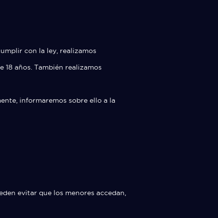
umplir con la ley, realizamos
e 18 años. También realizamos
ente, informaremos sobre ello a la
 pueden evitar que los menores accedan,