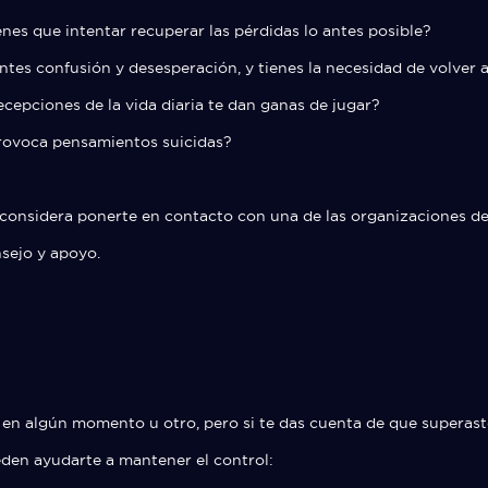
enes que intentar recuperar las pérdidas lo antes posible?
sientes confusión y desesperación, y tienes la necesidad de volver 
decepciones de la vida diaria te dan ganas de jugar?
 provoca pensamientos suicidas?
 considera ponerte en contacto con una de las organizaciones de
sejo y apoyo.
en algún momento u otro, pero si te das cuenta de que superast
en ayudarte a mantener el control: