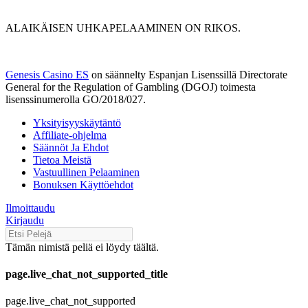
ALAIKÄISEN UHKAPELAAMINEN ON RIKOS.
Genesis Casino ES
on säännelty Espanjan Lisenssillä Directorate
General for the Regulation of Gambling (DGOJ) toimesta
lisenssinumerolla GO/2018/027.
Yksityisyyskäytäntö
Affiliate-ohjelma
Säännöt Ja Ehdot
Tietoa Meistä
Vastuullinen Pelaaminen
Bonuksen Käyttöehdot
Ilmoittaudu
Kirjaudu
Tämän nimistä peliä ei löydy täältä.
page.live_chat_not_supported_title
page.live_chat_not_supported