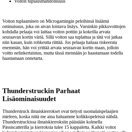
Voiton tuplausmahdollisuus
Voiton tuplaaminen on Microgamingin peleihinsä lisäämä
ominaisuus, joka on aivan loistava lisäys. Varsinkin pikkuvoittojen
kohdalla pelaaja voi laittaa voiton pottiin ja kokeilla arvata
seuraavan kortin väriä. Sillä voiton saa tuplattua ja tätä voi jatkaa
niin kauan, kuin rohkeutta riittää. Jos pelaaja haluaa riskeerata
enemmän, hän voi yrittää arvata seuraavan kortin maan, jolloin
voitto nelinkertaistuu, mutta tässä mennään jo haastamaan todella
haastamaan onnetarta.
Thunderstruckin Parhaat
Lisäominaisuudet
Thunderstruck ilmaiskierrokset ovat tietysti suomalaispelaajien
mieleen, koska niitä me aina haluamme kolikkopeleissä nähdä.
Thunderstruckissa ilmaiskierroksiin päästään kolmella
Pässiscatterilla ja kierroksia tulee 15 kappaletta. Kaikki voitot