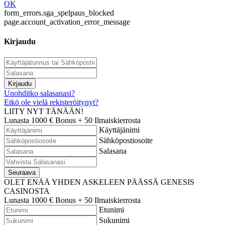
OK
form_errors.sga_spelpaus_blocked
page.account_activation_error_message
Kirjaudu
Kirjaudu
Unohditko salasanasi?
Etkö ole vielä rekisteröitynyt?
LIITY NYT TÄNÄÄN!
Lunasta 1000 € Bonus + 50 Ilmaiskierrosta
Käyttäjänimi
Sähköpostiosoite
Salasana
Seuraava
OLET ENÄÄ YHDEN ASKELEEN PÄÄSSÄ GENESIS
CASINOSTA
Lunasta 1000 € Bonus + 50 Ilmaiskierrosta
Etunimi
Sukunimi