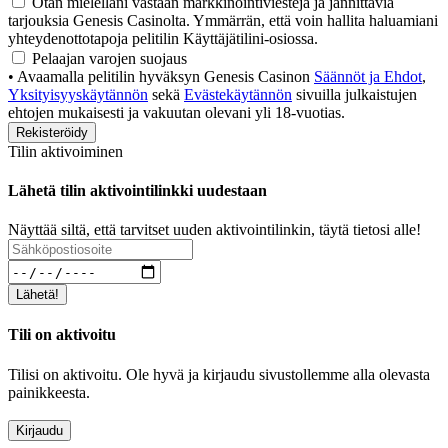
Otan mielelläni vastaan markkinointiviestejä ja jännittäviä
tarjouksia Genesis Casinolta. Ymmärrän, että voin hallita haluamiani
yhteydenottotapoja pelitilin Käyttäjätilini-osiossa.
Pelaajan varojen suojaus
• Avaamalla pelitilin hyväksyn Genesis Casinon
Säännöt ja Ehdot
,
Yksityisyyskäytännön
sekä
Evästekäytännön
sivuilla julkaistujen
ehtojen mukaisesti ja vakuutan olevani yli 18-vuotias.
Rekisteröidy
Tilin aktivoiminen
Lähetä tilin aktivointilinkki uudestaan
Näyttää siltä, että tarvitset uuden aktivointilinkin, täytä tietosi alle!
Lähetä!
Tili on aktivoitu
Tilisi on aktivoitu. Ole hyvä ja kirjaudu sivustollemme alla olevasta
painikkeesta.
Kirjaudu