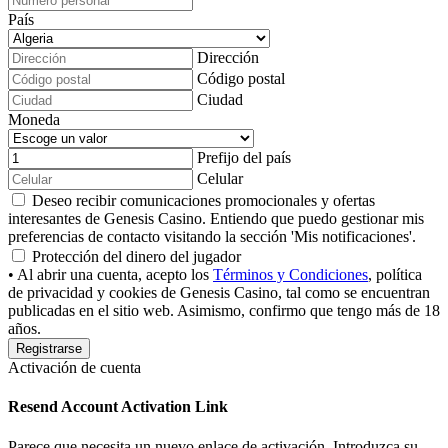
País
Dirección
Código postal
Ciudad
Moneda
Prefijo del país
Celular
Deseo recibir comunicaciones promocionales y ofertas
interesantes de Genesis Casino. Entiendo que puedo gestionar mis
preferencias de contacto visitando la sección 'Mis notificaciones'.
Protección del dinero del jugador
• Al abrir una cuenta, acepto los
Términos y Condiciones
, política
de privacidad y cookies de Genesis Casino, tal como se encuentran
publicadas en el sitio web. Asimismo, confirmo que tengo más de 18
años.
Registrarse
Activación de cuenta
Resend Account Activation Link
Parece que necesita un nuevo enlace de activación. Introduzca su