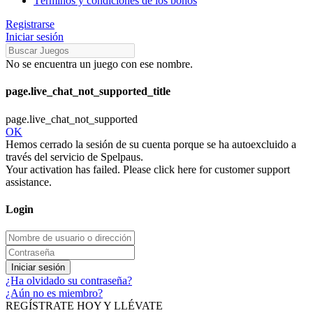
Términos y condiciones de los bonos
Registrarse
Iniciar sesión
No se encuentra un juego con ese nombre.
page.live_chat_not_supported_title
page.live_chat_not_supported
OK
Hemos cerrado la sesión de su cuenta porque se ha autoexcluido a
través del servicio de Spelpaus.
Your activation has failed. Please click
here
for customer support
assistance.
Login
Iniciar sesión
¿Ha olvidado su contraseña?
¿Aún no es miembro?
REGÍSTRATE HOY Y LLÉVATE