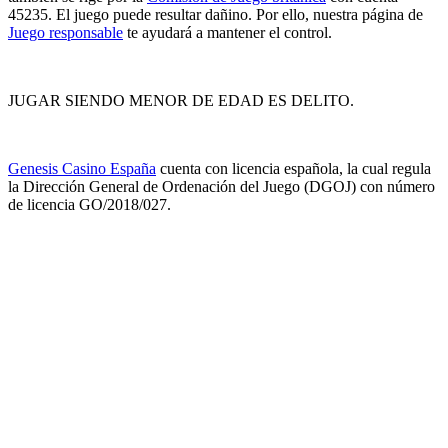
45235. El juego puede resultar dañino. Por ello, nuestra página de
Juego responsable
te ayudará a mantener el control.
JUGAR SIENDO MENOR DE EDAD ES DELITO.
Genesis Casino España
cuenta con licencia española, la cual regula
la Dirección General de Ordenación del Juego (DGOJ) con número
de licencia GO/2018/027.