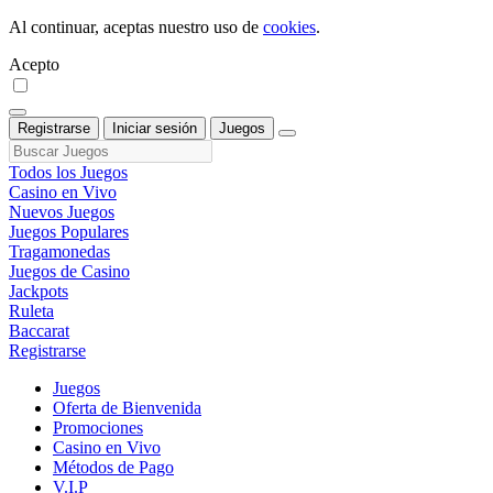
Al continuar, aceptas nuestro uso de
cookies
.
Acepto
Registrarse
Iniciar sesión
Juegos
Todos los Juegos
Casino en Vivo
Nuevos Juegos
Juegos Populares
Tragamonedas
Juegos de Casino
Jackpots
Ruleta
Baccarat
Registrarse
Juegos
Oferta de Bienvenida
Promociones
Casino en Vivo
Métodos de Pago
V.I.P